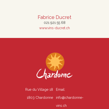
Fabrice Ducret
021 921 55 68
www.vins-ducret.ch
Rue du Village 18
Email:
1803 Chardonne
info@chardonne-
vins.ch