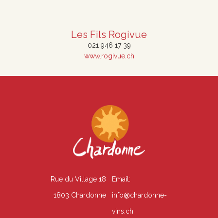
Les Fils Rogivue
021 946 17 39
www.rogivue.ch
Rue du Village 18
Email:
1803 Chardonne
info@chardonne-
vins.ch