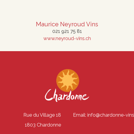
Maurice Neyroud Vins
021 921 75 81
www.neyroud-vins.ch
Rue du Village 18
Email: info@chardonne-vins
1803 Chardonne