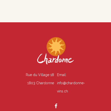
É
n
v
s
è
u
n
l
e
t
m
e
a
n
t
Rue du Village 18
Email:
t
i
1803 Chardonne
info@chardonne-
o
vins.ch
n