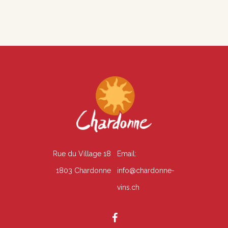
É
n
v
s
è
u
n
l
e
t
m
e
a
n
t
Rue du Village 18
Email:
t
i
1803 Chardonne
info@chardonne-
o
vins.ch
n