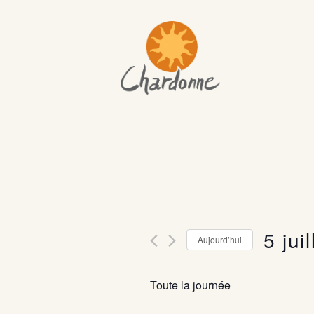
5 jui
Aujourd’hui
S
é
Toute la journée
l
e