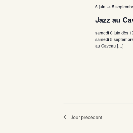
c
6 juin
→
5 septemb
t
Jazz au Ca
i
o
samedi 6 juin dès 1
n
samedi 5 septembre 
n
au Caveau […]
e
z
u
n
e
d
a
t
e
.
Jour précédent