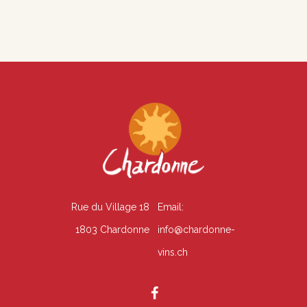
É
n
v
s
è
u
n
l
e
t
m
e
a
n
t
Rue du Village 18
Email:
t
i
1803 Chardonne
info@chardonne-
o
vins.ch
n