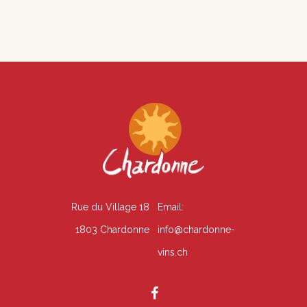
É
n
v
s
è
u
n
l
e
t
m
e
a
n
t
Rue du Village 18
Email:
t
i
1803 Chardonne
info@chardonne-
o
vins.ch
n