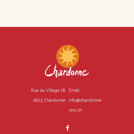
É
n
v
s
è
u
n
l
e
t
m
e
a
n
t
Rue du Village 18
Email:
t
i
1803 Chardonne
info@chardonne-
o
vins.ch
n