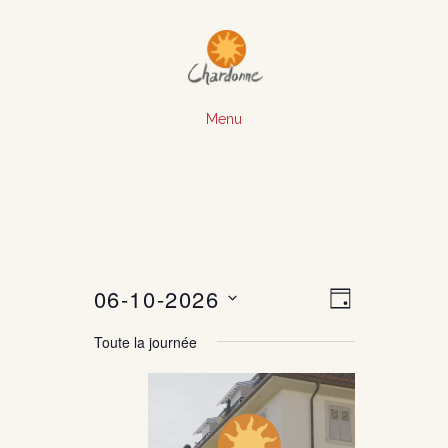
Menu
06-10-2026
N
N
J
O
S
a
a
U
Toute la journée
é
R
v
l
v
e
i
c
i
t