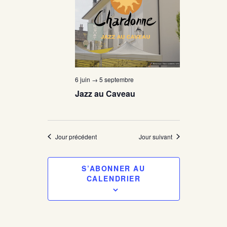
g
i
g
o
a
n
a
t
n
t
e
i
z
i
u
o
6 juin
→
5 septembre
n
o
Jazz au Caveau
e
n
d
n
d
a
t
e
p
Jour précédent
Jour suivant
e
.
v
a
S’ABONNER AU
u
r
CALENDRIER
e
c
s
o